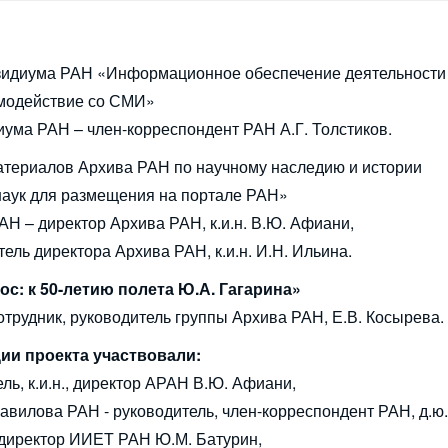
зидиума РАН «Информационное обеспечение деятельности
модействие со СМИ»
ма РАН – член-корреспондент РАН А.Г. Толстиков.
териалов Архива РАН по научному наследию и истории
наук для размещения на портале РАН»
АН – директор Архива РАН, к.и.н. В.Ю. Афиани,
ель директора Архива РАН, к.и.н. И.Н. Ильина.
ос: к 50-летию полета Ю.А. Гагарина»
отрудник, руководитель группы Архива РАН, Е.В. Косырева.
ии проекта участвовали:
ль, к.и.н., директор АРАН В.Ю. Афиани,
авилова РАН - руководитель, член-корреспондент РАН, д.ю.н
 директор ИИЕТ РАН Ю.М. Батурин,