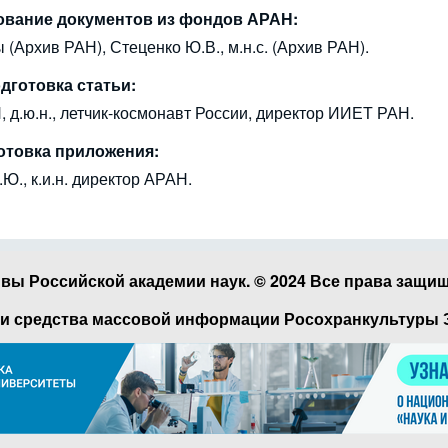
ование документов из фондов АРАН:
пы (Архив РАН), Стеценко Ю.В., м.н.с. (Архив РАН).
дготовка статьи:
 д.ю.н., летчик-космонавт России, директор ИИЕТ РАН.
отовка приложения:
Ю., к.и.н. директор АРАН.
вы Российской академии наук. © 2024 Все права защи
и средства массовой информации Росохранкультуры Эл 