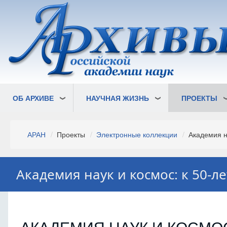
Перейти
к
основному
содержанию
ОБ АРХИВЕ
НАУЧНАЯ ЖИЗНЬ
ПРОЕКТЫ
Строка
АРАН
Проекты
Электронные коллекции
Академия на
навигации
Академия наук и космос: к 50-л
АКАДЕМИЯ НАУК И КОСМО