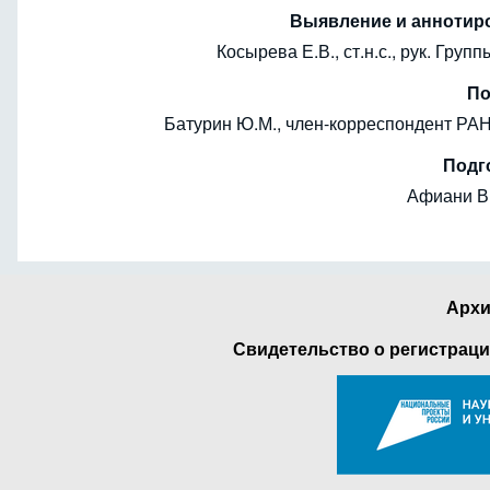
Выявление и аннотир
Косырева Е.В., ст.н.с., рук. Груп
По
Батурин Ю.М., член-корреспондент РАН,
Подг
Афиани В.
Архи
Свидетельство о регистраци