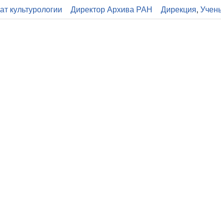
ат культурологии
Директор Архива РАН
Дирекция
,
Учен