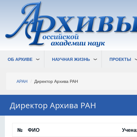
Перейти
к
основному
содержанию
ОБ АРХИВЕ
НАУЧНАЯ ЖИЗНЬ
ПРОЕКТЫ
Строка
АРАН
Директор Архива РАН
навигации
Директор Архива РАН
№
ФИО
Учена