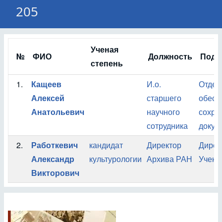
205
Ученая
№
ФИО
Должность
Подр
степень
1.
Кащеев
И.о.
Отдел 
Алексей
старшего
обесп
Анатольевич
научного
сохра
сотрудника
докум
2.
Работкевич
кандидат
Директор
Дирек
Александр
культурологии
Архива РАН
Учены
Викторович