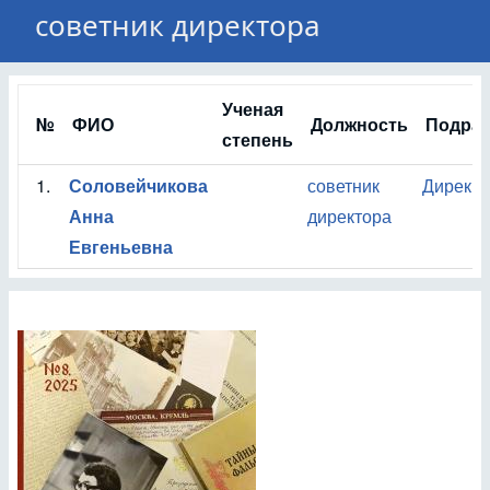
советник директора
Ученая
№
ФИО
Должность
Подраз
степень
1.
Соловейчикова
советник
Дирекц
Анна
директора
Евгеньевна