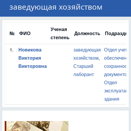
заведующая хозяйством
Ученая
№
ФИО
Должность
Подраздел
степень
1.
Новикова
заведующая
Отдел учета
Виктория
хозяйством
,
обеспечени
Викторовна
Старший
сохранност
лаборант
документов
,
Отдел
эксплуатац
здания